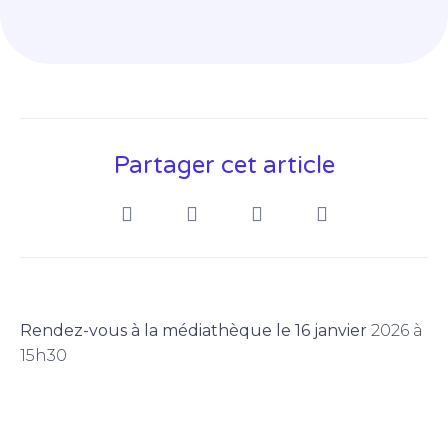
Partager cet article
Rendez-vous à la médiathèque le 16 janvier
2026 à
15h30
Prochain défi pour les jurés de Terminale du prix
Folio : sortir de la classe et proposer la lecture
d’extraits des romans au public de la