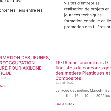
de du travail.
visites d'entreprise
réalisation de projets en
rcer les liens entre les
journées techniques
.
formation continue en li
promotion des filières pr
RMATION DES JEUNES,
16-19 mai : accueil des 9
PRÉOCCUPATION
finalistes du concours gé
RE POUR AXILONE
des métiers Plastiques et
TIQUE
Composites
 2022
13 avril 2022
ite »
Le lycée des métiers Marcellin Ber
accueilli du 16 au 19 mai 2022 les
Lire la suite »