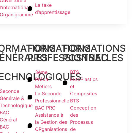
Ouverture à
La taxe
l'international
d’apprentissage
Organigramme
ORMATIONS
FORMATIONS
FORMATIONS
ÉNÉRALES
PROFESSIONNELLES
POSTBAC
3ème
BTS
ECHNOLOGIQUES
Prépa
EuroPlastics
Métiers
et
Seconde
La Seconde
Composites
Générale &
Professionnelle
BTS
Technologique
BAC PRO
Conception
BAC
Assistance à
des
Général
la Gestion des
Processus
BAC
ORganisations
de