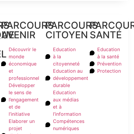
RS
PARCOURS
PARCOURS
PARCOU
QUE
AVENIR
CITOYEN
SANTÉ
Découvrir le
Education
Education
EL
monde
à la
à la santé
économique
citoyenneté
Prévention
et
Education au
Protection
professionnel
développement
Développer
durable
le sens de
Education
l’engagement
aux médias
et de
et à
l’initiative
l’information
Elaborer un
Compétences
projet
numériques