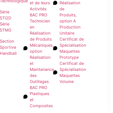
Technologique
et de leurs
Réalisation
Activités
de
Série
BAC PRO
Produits,
STI2D
Technicien
option A
Série
en
Production
STMG
Réalisation
Unitaire
de Produits
Certificat de
Section
Mécaniques,
Spécialisation
Sportive
option
Maquettes
Handball
Réalisation
Prototype
et
Certificat de
Maintenance
Spécialisation
des
Maquettes
Outillages
Volume
BAC PRO
Plastiques
et
Composites