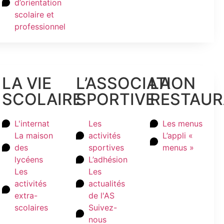
d’orientation
scolaire et
professionnel
LA VIE
L’ASSOCIATION
LA
SCOLAIRE
SPORTIVE
RESTAUR
L'internat
Les
Les menus
La maison
activités
L’appli «
des
sportives
menus »
lycéens
L’adhésion
Les
Les
activités
actualités
extra-
de l'AS
scolaires
Suivez-
nous