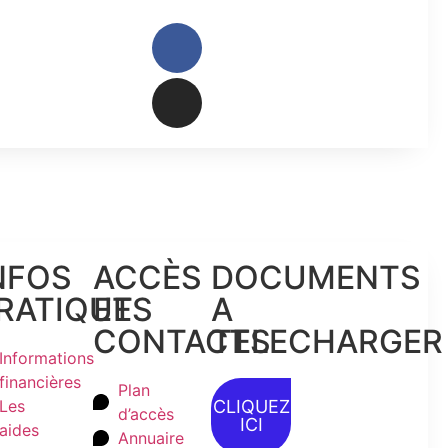
NFOS
ACCÈS
DOCUMENTS
RATIQUES
ET
A
CONTACTS
TELECHARGER​
Informations
financières
Plan
Les
CLIQUEZ
d’accès
ICI
aides
Annuaire