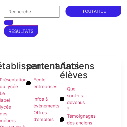
TOUTATICE
RÉSULTATS
'établissement
partenariats
Anciens
élèves
Présentation
Ecole-
du lycée
entreprises
Que
Le
sont-ils
Infos &
label
devenus
évènements
lycée
?
Offres
des
Témoignages
d’emplois
métiers
des anciens