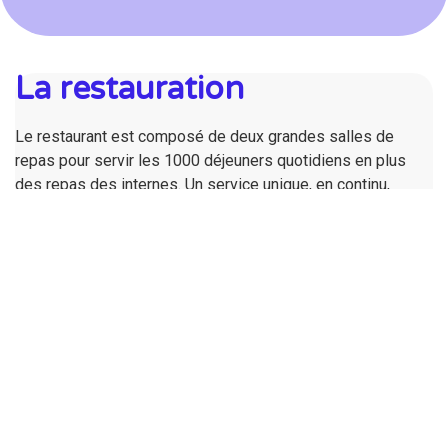
La restauration
Le restaurant est composé de deux grandes salles de
repas pour servir les 1000 déjeuners quotidiens en plus
des repas des internes. Un service unique, en continu,
propose des menus variés et équilibrés (choix d’entrées, 2
plats chauds).
L’équipe a à cœur de s’investir dans les menus à thème
(menu breton, menu du nouvel an chinois…) et d’accueillir
régulièrement des ilots de dégustation de fromages, de
fruits de saison (pommes, raisins…), de jus d’orange frais
de différentes variétés.
Des commissions restauration rassemblant des
représentants des élèves et des parents, permettent