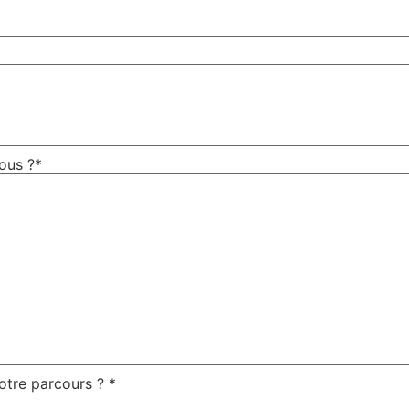
vous ?*
votre parcours ? *